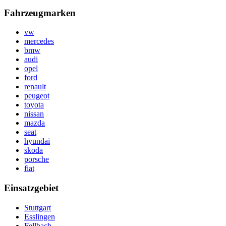
Fahrzeugmarken
vw
mercedes
bmw
audi
opel
ford
renault
peugeot
toyota
nissan
mazda
seat
hyundai
skoda
porsche
fiat
Einsatzgebiet
Stuttgart
Esslingen
Fellbach