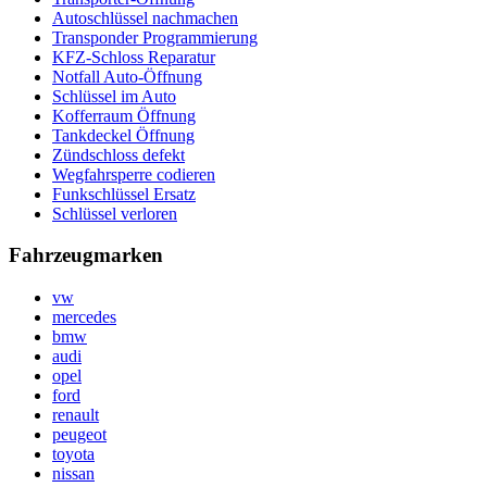
Autoschlüssel nachmachen
Transponder Programmierung
KFZ-Schloss Reparatur
Notfall Auto-Öffnung
Schlüssel im Auto
Kofferraum Öffnung
Tankdeckel Öffnung
Zündschloss defekt
Wegfahrsperre codieren
Funkschlüssel Ersatz
Schlüssel verloren
Fahrzeugmarken
vw
mercedes
bmw
audi
opel
ford
renault
peugeot
toyota
nissan