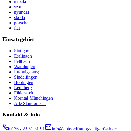
mazda
seat
hyundai
skoda
porsche
fiat
Einsatzgebiet
Stuttgart
Esslingen
Fellbach
Waiblingen
Ludwigsburg
Sindelfingen
Böblingen
Leonberg
Filderstadt
Korntal-Münchingen
Alle Standorte →
Kontakt & Info
0176 - 23 51 31 91
info@autooeffnung-stuttgart24h.de