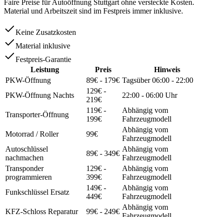
Faire Preise für Autoöffnung Stuttgart ohne versteckte Kosten.
Material und Arbeitszeit sind im Festpreis immer inklusive.
Keine Zusatzkosten
Material inklusive
Festpreis-Garantie
Leistung
Preis
Hinweis
PKW-Öffnung
89
€
- 179€
Tagsüber 06:00 - 22:00
129
€
-
PKW-Öffnung Nachts
22:00 - 06:00 Uhr
219€
119
€
-
Abhängig vom
Transporter-Öffnung
199€
Fahrzeugmodell
Abhängig vom
Motorrad / Roller
99
€
Fahrzeugmodell
Autoschlüssel
Abhängig vom
89
€
- 349€
nachmachen
Fahrzeugmodell
Transponder
129
€
-
Abhängig vom
programmieren
399€
Fahrzeugmodell
149
€
-
Abhängig vom
Funkschlüssel Ersatz
449€
Fahrzeugmodell
Abhängig vom
KFZ-Schloss Reparatur
99
€
- 249€
Fahrzeugmodell