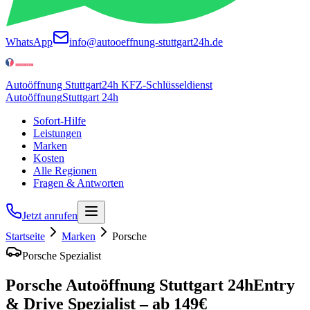
WhatsApp
info@autooeffnung-stuttgart24h.de
Autoöffnung Stuttgart
24h KFZ-Schlüsseldienst
Autoöffnung
Stuttgart 24h
Sofort-Hilfe
Leistungen
Marken
Kosten
Alle Regionen
Fragen & Antworten
Jetzt anrufen
Startseite
Marken
Porsche
Porsche
Spezialist
Porsche
Autoöffnung Stuttgart 24h
Entry
& Drive
Spezialist – ab
149
€