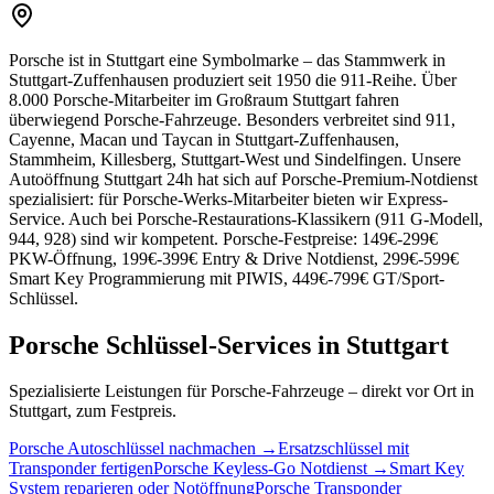
Porsche ist in Stuttgart eine Symbolmarke – das Stammwerk in
Stuttgart-Zuffenhausen produziert seit 1950 die 911-Reihe. Über
8.000 Porsche-Mitarbeiter im Großraum Stuttgart fahren
überwiegend Porsche-Fahrzeuge. Besonders verbreitet sind 911,
Cayenne, Macan und Taycan in Stuttgart-Zuffenhausen,
Stammheim, Killesberg, Stuttgart-West und Sindelfingen. Unsere
Autoöffnung Stuttgart 24h hat sich auf Porsche-Premium-Notdienst
spezialisiert: für Porsche-Werks-Mitarbeiter bieten wir Express-
Service. Auch bei Porsche-Restaurations-Klassikern (911 G-Modell,
944, 928) sind wir kompetent. Porsche-Festpreise: 149€-299€
PKW-Öffnung, 199€-399€ Entry & Drive Notdienst, 299€-599€
Smart Key Programmierung mit PIWIS, 449€-799€ GT/Sport-
Schlüssel.
Porsche
Schlüssel-Services in Stuttgart
Spezialisierte Leistungen für
Porsche
-Fahrzeuge – direkt vor Ort in
Stuttgart, zum Festpreis.
Porsche
Autoschlüssel nachmachen
→
Ersatzschlüssel mit
Transponder fertigen
Porsche
Keyless-Go Notdienst
→
Smart Key
System reparieren oder Notöffnung
Porsche
Transponder