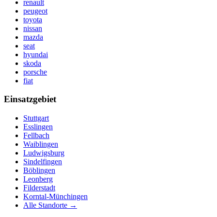
renault
peugeot
toyota
nissan
mazda
seat
hyundai
skoda
porsche
fiat
Einsatzgebiet
Stuttgart
Esslingen
Fellbach
Waiblingen
Ludwigsburg
Sindelfingen
Böblingen
Leonberg
Filderstadt
Korntal-Münchingen
Alle Standorte →