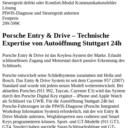
Steuergerät defekt oder Komfort-Modul Kommunikationsfehler
Lösung
PIWIS-Diagnose und Steuergerät anlernen
Festpreis
299-599€
Porsche
Entry & Drive
– Technische
Expertise von Autoöffnung Stuttgart 24h
Porsche Entry & Drive ist das Keyless-System der Marke. Erlaubt
schlüssellosen Zugang und Motorstart durch passive Erkennung des
Schlüssels.
Porsche entwickelt seine Schließsysteme zusammen mit Hella und
Bosch. Das Entry & Drive System ist seit dem Cayenne 957 (2007)
Standard und wurde mit jedem neuen Modell weiterentwickelt. Bei
aktuellen Porsches (911 992, Taycan, Cayenne E3) wird das System
durch den Porsche Digital Key ergänzt – iPhone und Apple Watch
als Schlüssel via UWB. Für die Autoöffnung Stuttgart 24h bei
Porsche-Fahrzeugen ist die PIWIS-Diagnose (Porsche Integrated
Workshop Information System) erforderlich, mit der wir Entry &
Drive Module anlernen, Wegfahrsperren neu codieren und Smart
Keys programmieren können. Sport- und GT-Modelle (911 GT3,
GT4, Spyder) haben spezielle Sport-Schlüsselrohlinge mit GT-