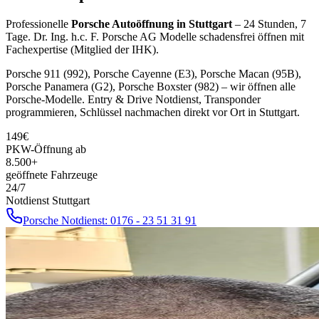
Professionelle
Porsche
Autoöffnung in Stuttgart
– 24 Stunden, 7
Tage.
Dr. Ing. h.c. F. Porsche AG
Modelle schadensfrei öffnen mit
Fachexpertise (Mitglied der IHK).
Porsche 911 (992), Porsche Cayenne (E3), Porsche Macan (95B),
Porsche Panamera (G2), Porsche Boxster (982)
– wir öffnen alle
Porsche
-Modelle.
Entry & Drive
Notdienst, Transponder
programmieren, Schlüssel nachmachen direkt vor Ort in Stuttgart.
149
€
PKW-Öffnung ab
8.500+
geöffnete Fahrzeuge
24/7
Notdienst Stuttgart
Porsche
Notdienst:
0176 - 23 51 31 91