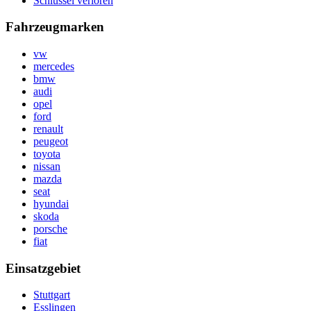
Schlüssel verloren
Fahrzeugmarken
vw
mercedes
bmw
audi
opel
ford
renault
peugeot
toyota
nissan
mazda
seat
hyundai
skoda
porsche
fiat
Einsatzgebiet
Stuttgart
Esslingen