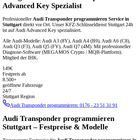
Advanced Key
Spezialist
Professioneller
Audi
Transponder programmieren
Service in
Stuttgart
direkt vor Ort. Unser KFZ-Schlüsseldienst Stuttgart 24h
ist auf
Audi
Advanced Key
spezialisiert.
Alle
Audi
-Modelle:
Audi A3 (8Y), Audi A4 (B9), Audi A6 (C8),
Audi Q3 (F3), Audi Q5 (FY), Audi Q7 (4M)
. Mit professioneller
Diagnose-Software (
MEGAMOS Crypto / MQB-Plattform
).
Mitglied der IHK.
149
€
Festpreis ab
8.500+
geöffnete Fahrzeuge
24/7
Stuttgart Region
Audi
Transponder programmieren
:
0176 - 23 51 31 91
Audi
Transponder programmieren
Stuttgart – Festpreise & Modelle