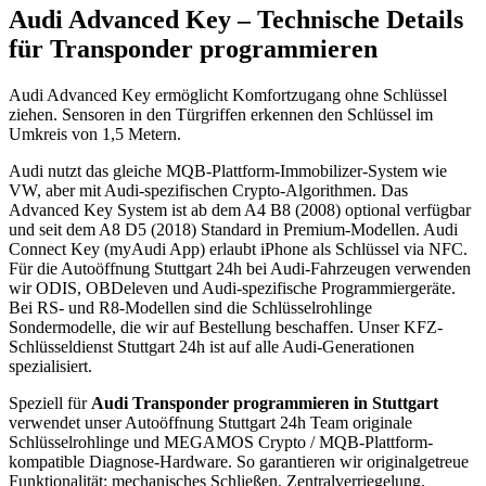
Audi
Advanced Key
– Technische Details
für
Transponder programmieren
Audi Advanced Key ermöglicht Komfortzugang ohne Schlüssel
ziehen. Sensoren in den Türgriffen erkennen den Schlüssel im
Umkreis von 1,5 Metern.
Audi nutzt das gleiche MQB-Plattform-Immobilizer-System wie
VW, aber mit Audi-spezifischen Crypto-Algorithmen. Das
Advanced Key System ist ab dem A4 B8 (2008) optional verfügbar
und seit dem A8 D5 (2018) Standard in Premium-Modellen. Audi
Connect Key (myAudi App) erlaubt iPhone als Schlüssel via NFC.
Für die Autoöffnung Stuttgart 24h bei Audi-Fahrzeugen verwenden
wir ODIS, OBDeleven und Audi-spezifische Programmiergeräte.
Bei RS- und R8-Modellen sind die Schlüsselrohlinge
Sondermodelle, die wir auf Bestellung beschaffen. Unser KFZ-
Schlüsseldienst Stuttgart 24h ist auf alle Audi-Generationen
spezialisiert.
Speziell für
Audi
Transponder programmieren
in Stuttgart
verwendet unser Autoöffnung Stuttgart 24h Team originale
Schlüsselrohlinge und
MEGAMOS Crypto / MQB-Plattform
-
kompatible Diagnose-Hardware. So garantieren wir originalgetreue
Funktionalität: mechanisches Schließen, Zentralverriegelung,