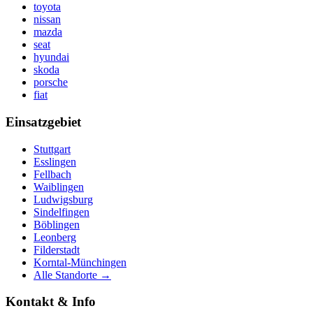
toyota
nissan
mazda
seat
hyundai
skoda
porsche
fiat
Einsatzgebiet
Stuttgart
Esslingen
Fellbach
Waiblingen
Ludwigsburg
Sindelfingen
Böblingen
Leonberg
Filderstadt
Korntal-Münchingen
Alle Standorte →
Kontakt & Info