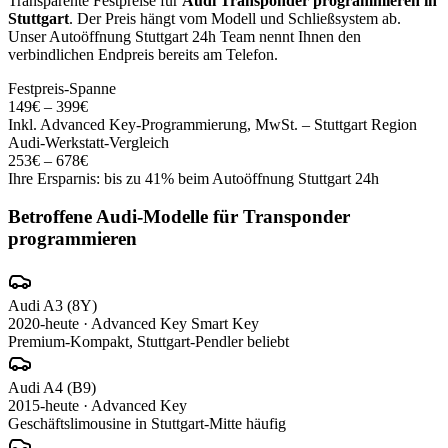
Transparente Festpreise für
Audi
Transponder programmieren
in
Stuttgart
. Der Preis hängt vom Modell und Schließsystem ab.
Unser Autoöffnung Stuttgart 24h Team nennt Ihnen den
verbindlichen Endpreis bereits am Telefon.
Festpreis-Spanne
149
€ –
399
€
Inkl.
Advanced Key
-Programmierung, MwSt. – Stuttgart Region
Audi
-Werkstatt-Vergleich
253
€ –
678
€
Ihre Ersparnis: bis zu
41
% beim Autoöffnung Stuttgart 24h
Betroffene
Audi
-Modelle für
Transponder
programmieren
Audi
A3 (8Y)
2020-heute
·
Advanced Key Smart Key
Premium-Kompakt, Stuttgart-Pendler beliebt
Audi
A4 (B9)
2015-heute
·
Advanced Key
Geschäftslimousine in Stuttgart-Mitte häufig