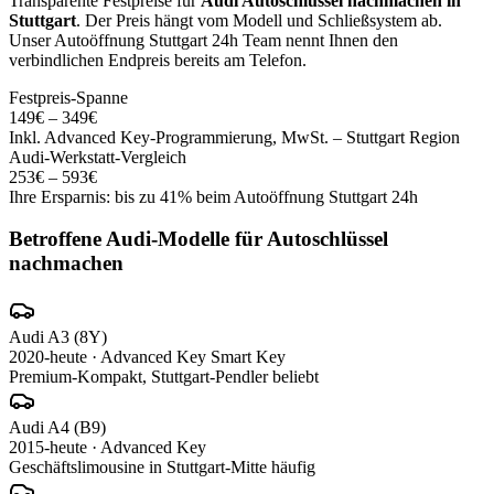
Transparente Festpreise für
Audi
Autoschlüssel nachmachen
in
Stuttgart
. Der Preis hängt vom Modell und Schließsystem ab.
Unser Autoöffnung Stuttgart 24h Team nennt Ihnen den
verbindlichen Endpreis bereits am Telefon.
Festpreis-Spanne
149
€ –
349
€
Inkl.
Advanced Key
-Programmierung, MwSt. – Stuttgart Region
Audi
-Werkstatt-Vergleich
253
€ –
593
€
Ihre Ersparnis: bis zu
41
% beim Autoöffnung Stuttgart 24h
Betroffene
Audi
-Modelle für
Autoschlüssel
nachmachen
Audi
A3 (8Y)
2020-heute
·
Advanced Key Smart Key
Premium-Kompakt, Stuttgart-Pendler beliebt
Audi
A4 (B9)
2015-heute
·
Advanced Key
Geschäftslimousine in Stuttgart-Mitte häufig