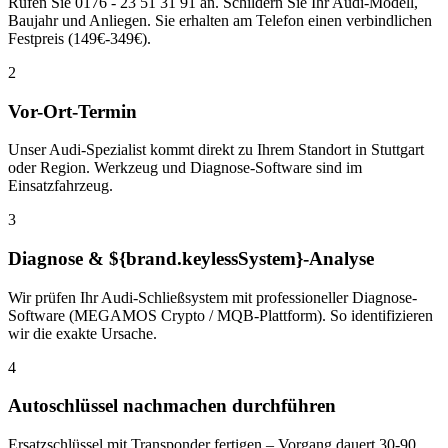
Rufen Sie 0176 - 23 51 31 91 an. Schildern Sie Ihr Audi-Modell,
Baujahr und Anliegen. Sie erhalten am Telefon einen verbindlichen
Festpreis (149€-349€).
2
Vor-Ort-Termin
Unser Audi-Spezialist kommt direkt zu Ihrem Standort in Stuttgart
oder Region. Werkzeug und Diagnose-Software sind im
Einsatzfahrzeug.
3
Diagnose & ${brand.keylessSystem}-Analyse
Wir prüfen Ihr Audi-Schließsystem mit professioneller Diagnose-
Software (MEGAMOS Crypto / MQB-Plattform). So identifizieren
wir die exakte Ursache.
4
Autoschlüssel nachmachen durchführen
Ersatzschlüssel mit Transponder fertigen – Vorgang dauert 30-90