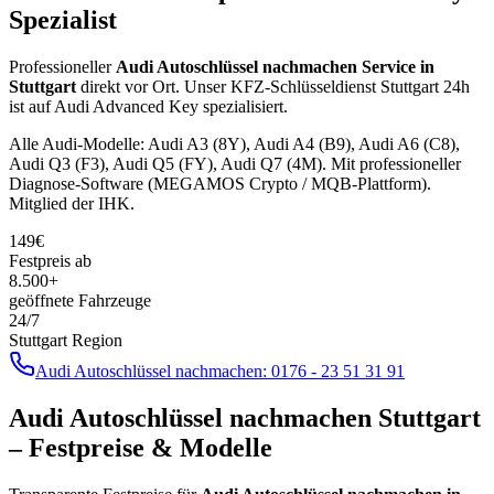
Spezialist
Professioneller
Audi
Autoschlüssel nachmachen
Service in
Stuttgart
direkt vor Ort. Unser KFZ-Schlüsseldienst Stuttgart 24h
ist auf
Audi
Advanced Key
spezialisiert.
Alle
Audi
-Modelle:
Audi A3 (8Y), Audi A4 (B9), Audi A6 (C8),
Audi Q3 (F3), Audi Q5 (FY), Audi Q7 (4M)
. Mit professioneller
Diagnose-Software (
MEGAMOS Crypto / MQB-Plattform
).
Mitglied der IHK.
149
€
Festpreis ab
8.500+
geöffnete Fahrzeuge
24/7
Stuttgart Region
Audi
Autoschlüssel nachmachen
:
0176 - 23 51 31 91
Audi
Autoschlüssel nachmachen
Stuttgart
– Festpreise & Modelle