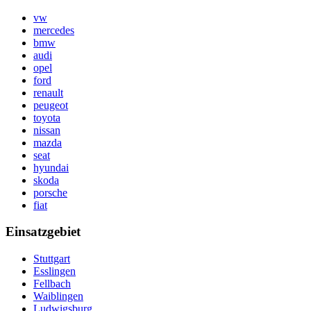
vw
mercedes
bmw
audi
opel
ford
renault
peugeot
toyota
nissan
mazda
seat
hyundai
skoda
porsche
fiat
Einsatzgebiet
Stuttgart
Esslingen
Fellbach
Waiblingen
Ludwigsburg