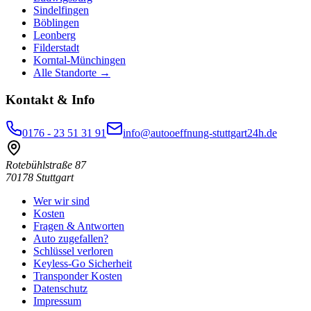
Sindelfingen
Böblingen
Leonberg
Filderstadt
Korntal-Münchingen
Alle Standorte →
Kontakt & Info
0176 - 23 51 31 91
info@autooeffnung-stuttgart24h.de
Rotebühlstraße 87
70178
Stuttgart
Wer wir sind
Kosten
Fragen & Antworten
Auto zugefallen?
Schlüssel verloren
Keyless-Go Sicherheit
Transponder Kosten
Datenschutz
Impressum