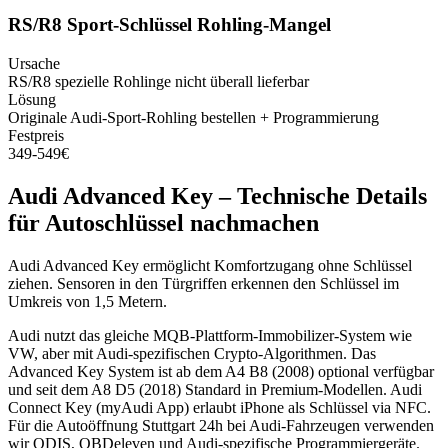
RS/R8 Sport-Schlüssel Rohling-Mangel
Ursache
RS/R8 spezielle Rohlinge nicht überall lieferbar
Lösung
Originale Audi-Sport-Rohling bestellen + Programmierung
Festpreis
349-549€
Audi
Advanced Key
– Technische Details
für
Autoschlüssel nachmachen
Audi Advanced Key ermöglicht Komfortzugang ohne Schlüssel
ziehen. Sensoren in den Türgriffen erkennen den Schlüssel im
Umkreis von 1,5 Metern.
Audi nutzt das gleiche MQB-Plattform-Immobilizer-System wie
VW, aber mit Audi-spezifischen Crypto-Algorithmen. Das
Advanced Key System ist ab dem A4 B8 (2008) optional verfügbar
und seit dem A8 D5 (2018) Standard in Premium-Modellen. Audi
Connect Key (myAudi App) erlaubt iPhone als Schlüssel via NFC.
Für die Autoöffnung Stuttgart 24h bei Audi-Fahrzeugen verwenden
wir ODIS, OBDeleven und Audi-spezifische Programmiergeräte.