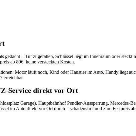
rt
 als gedacht – Tür zugefallen, Schlüssel liegt im Innenraum oder steckt 
tpreis ab
89
€, keine versteckten Kosten.
ationen: Motor läuft noch, Kind oder Haustier im Auto, Handy liegt auc
 erreichbar.
Z-Service direkt vor Ort
Schlossplatz Garage), Hauptbahnhof Pendler-Aussperrung, Mercedes-B
üssel im Auto
direkt vor Ort durch – schadensfrei und zum Festpreis a