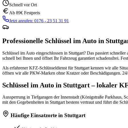
Schnell vor Ort
Ab
89
€ Festpreis
Jetzt anrufen:
0176 - 23 51 31 91
Professionelle
Schlüssel im Auto
in
Stuttga
Schlüssel im Auto eingeschlossen in
Stuttgart
? Das passiert schneller
schnell bei Ihnen und öffnet Ihr Fahrzeug garantiert schadensfrei. Fes
Als erfahrener KFZ-Schlüsseldienst für
Stuttgart
kennen wir alle Situ
öffnen wir alle PKW-Marken ohne Kratzer oder Beschädigungen. 24/7
Schlüssel im Auto
in
Stuttgart
– lokaler KF
Aussperrung in Tiefgaragen der Innenstadt (Königstraße Parkhaus, 
mit den Gegebenheiten in
Stuttgart
bestens vertraut und führt die
Schl
Häufige Einsatzorte in
Stuttgart