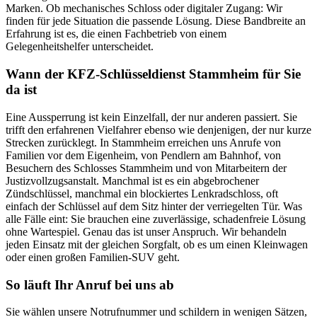
Marken. Ob mechanisches Schloss oder digitaler Zugang: Wir
finden für jede Situation die passende Lösung. Diese Bandbreite an
Erfahrung ist es, die einen Fachbetrieb von einem
Gelegenheitshelfer unterscheidet.
Wann der KFZ-Schlüsseldienst Stammheim für Sie
da ist
Eine Aussperrung ist kein Einzelfall, der nur anderen passiert. Sie
trifft den erfahrenen Vielfahrer ebenso wie denjenigen, der nur kurze
Strecken zurücklegt. In Stammheim erreichen uns Anrufe von
Familien vor dem Eigenheim, von Pendlern am Bahnhof, von
Besuchern des Schlosses Stammheim und von Mitarbeitern der
Justizvollzugsanstalt. Manchmal ist es ein abgebrochener
Zündschlüssel, manchmal ein blockiertes Lenkradschloss, oft
einfach der Schlüssel auf dem Sitz hinter der verriegelten Tür. Was
alle Fälle eint: Sie brauchen eine zuverlässige, schadenfreie Lösung
ohne Wartespiel. Genau das ist unser Anspruch. Wir behandeln
jeden Einsatz mit der gleichen Sorgfalt, ob es um einen Kleinwagen
oder einen großen Familien-SUV geht.
So läuft Ihr Anruf bei uns ab
Sie wählen unsere Notrufnummer und schildern in wenigen Sätzen,