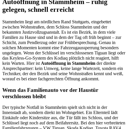
Autoöffnung in Stammheim – ruhig
gelegen, schnell erreicht
Stammheim liegt am nördlichen Rand Stuttgarts, eingebettet
zwischen Wohnstraßen, dem Schloss Stammheim und der
bekannten Justizvollzugsanstalt. Es ist ein Bezirk, in dem viele
Familien zu Hause sind und in dem der Tag oft früh beginnt – zur
Schicht, zum Pendlerzug oder zur Frühbesprechung. Genau in
solchen Momenten kommt eine Fahrzeugaussperrung besonders
ungelegen. Wenn der Schlüssel im verschlossenen Tiguan liegt oder
das Keyless-Go-System des Kodiaq plötzlich nicht reagiert, hilft
kein Warten. Hier ist
Autoöffnung in Stammheim
der direkte
Ansprechpartner: kein Umweg, keine lange Wartezeit, sondern ein
Techniker, der den Bezirk und seine Wohnstraßen kennt und weiß,
worauf es bei einer fachgerechten Öffnung ankommt.
Wenn das Familienauto vor der Haustür
verschlossen bleibt
Der typische Notfall in Stammheim spielt sich nicht in der
Innenstadt ab, sondern direkt im Wohngebiet. Ein Elternteil lädt
Einkäufe oder Kindersitze aus, die Tür fällt ins Schloss, und der
Schlüssel liegt noch auf dem Beifahrersitz. Bei den hier verbreiteten
Familienfahrzeugen – VW Tiguan, Skoda Kodiaq, Toyota RAV4,