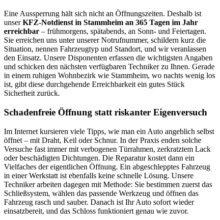
Eine Aussperrung hält sich nicht an Öffnungszeiten. Deshalb ist
unser
KFZ-Notdienst in Stammheim an 365 Tagen im Jahr
erreichbar
– frühmorgens, spätabends, an Sonn- und Feiertagen.
Sie erreichen uns unter unserer Notrufnummer, schildern kurz die
Situation, nennen Fahrzeugtyp und Standort, und wir veranlassen
den Einsatz. Unsere Disponenten erfassen die wichtigsten Angaben
und schicken den nächsten verfügbaren Techniker zu Ihnen. Gerade
in einem ruhigen Wohnbezirk wie Stammheim, wo nachts wenig los
ist, gibt diese durchgehende Erreichbarkeit ein gutes Stück
Sicherheit zurück.
Schadenfreie Öffnung statt riskanter Eigenversuch
Im Internet kursieren viele Tipps, wie man ein Auto angeblich selbst
öffnet – mit Draht, Keil oder Schnur. In der Praxis enden solche
Versuche fast immer mit verbogenen Türrahmen, zerkratztem Lack
oder beschädigten Dichtungen. Die Reparatur kostet dann ein
Vielfaches der eigentlichen Öffnung. Ein abgeschlepptes Fahrzeug
in einer Werkstatt ist ebenfalls keine schnelle Lösung. Unsere
Techniker arbeiten dagegen mit Methode: Sie bestimmen zuerst das
Schließsystem, wählen das passende Werkzeug und öffnen das
Fahrzeug rasch und sauber. Danach ist Ihr Auto sofort wieder
einsatzbereit, und das Schloss funktioniert genau wie zuvor.