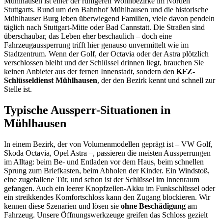
Mühlhausen ist einer der ruhigeren Wohnbezirke im Norden
Stuttgarts. Rund um den Bahnhof Mühlhausen und die historische
Mühlhauser Burg leben überwiegend Familien, viele davon pendeln
täglich nach Stuttgart-Mitte oder Bad Cannstatt. Die Straßen sind
überschaubar, das Leben eher beschaulich – doch eine
Fahrzeugaussperrung trifft hier genauso unvermittelt wie im
Stadtzentrum. Wenn der Golf, der Octavia oder der Astra plötzlich
verschlossen bleibt und der Schlüssel drinnen liegt, brauchen Sie
keinen Anbieter aus der fernen Innenstadt, sondern den
KFZ-
Schlüsseldienst Mühlhausen
, der den Bezirk kennt und schnell zur
Stelle ist.
Typische Aussperr-Situationen in
Mühlhausen
In einem Bezirk, der von Volumenmodellen geprägt ist – VW Golf,
Skoda Octavia, Opel Astra –, passieren die meisten Aussperrungen
im Alltag: beim Be- und Entladen vor dem Haus, beim schnellen
Sprung zum Briefkasten, beim Abholen der Kinder. Ein Windstoß,
eine zugefallene Tür, und schon ist der Schlüssel im Innenraum
gefangen. Auch ein leerer Knopfzellen-Akku im Funkschlüssel oder
ein streikkendes Komfortschloss kann den Zugang blockieren. Wir
kennen diese Szenarien und lösen sie
ohne Beschädigung
am
Fahrzeug. Unsere Öffnungswerkzeuge greifen das Schloss gezielt