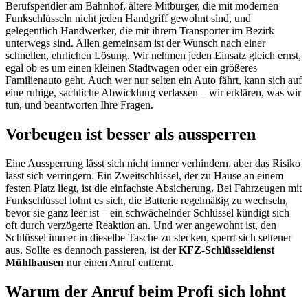
Berufspendler am Bahnhof, ältere Mitbürger, die mit modernen
Funkschlüsseln nicht jeden Handgriff gewohnt sind, und
gelegentlich Handwerker, die mit ihrem Transporter im Bezirk
unterwegs sind. Allen gemeinsam ist der Wunsch nach einer
schnellen, ehrlichen Lösung. Wir nehmen jeden Einsatz gleich ernst,
egal ob es um einen kleinen Stadtwagen oder ein größeres
Familienauto geht. Auch wer nur selten ein Auto fährt, kann sich auf
eine ruhige, sachliche Abwicklung verlassen – wir erklären, was wir
tun, und beantworten Ihre Fragen.
Vorbeugen ist besser als aussperren
Eine Aussperrung lässt sich nicht immer verhindern, aber das Risiko
lässt sich verringern. Ein Zweitschlüssel, der zu Hause an einem
festen Platz liegt, ist die einfachste Absicherung. Bei Fahrzeugen mit
Funkschlüssel lohnt es sich, die Batterie regelmäßig zu wechseln,
bevor sie ganz leer ist – ein schwächelnder Schlüssel kündigt sich
oft durch verzögerte Reaktion an. Und wer angewohnt ist, den
Schlüssel immer in dieselbe Tasche zu stecken, sperrt sich seltener
aus. Sollte es dennoch passieren, ist der
KFZ-Schlüsseldienst
Mühlhausen
nur einen Anruf entfernt.
Warum der Anruf beim Profi sich lohnt