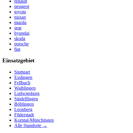
renault
peugeot
toyota
nissan
mazda
seat
hyundai
skoda
porsche
fiat
Einsatzgebiet
Stuttgart
Esslingen
Fellbach
Waiblingen
Ludwigsburg
Sindelfingen
Böblingen
Leonberg
Filderstadt
Korntal-Münchingen
Alle Standorte →