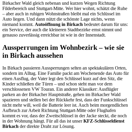
Birkacher Wald gleich nebenan und kurzen Wegen Richtung
Filderbereich und Stuttgart-Mitte. Wer hier wohnt, schätzt die Ruhe
– aber auch in ruhigen Wohnstraßen bleibt mal ein Schlüssel im
Auto liegen. Und dann nützt die schönste Lage nichts, wenn
niemand kommt.
Autoöffnung in Birkach
bedeutet darum für uns:
ein Service, der auch die kleineren Stadtbezirke ernst nimmt und
genauso zuverlässig erreichbar ist wie in der Innenstadt.
Aussperrungen im Wohnbezirk – wie sie
in Birkach aussehen
In Birkach passieren Aussperrungen selten an spektakulären Orten,
sondern im Alltag. Eine Familie packt am Wochenende das Auto für
einen Ausflug, der Vater legt den Schlüssel kurz auf den Sitz, die
Kinder schließen die Türen – und schon steht man vor dem
verschlossenen VW Touran. Ein anderer Klassiker: Ausflügler
parken an der Birkacher Hauptstraße, gehen im Birkacher Wald
spazieren und stellen bei der Rückkehr fest, dass der Funkschlüssel
nicht mehr will, weil die Batterie leer ist. Auch beim morgendlichen
Aufbruch zur Arbeit Richtung Stuttgart-Mitte oder Flughafen
kommt es vor, dass der Zweitschlüssel in der Jacke steckt, die noch
in der Wohnung hängt. Für all das ist unser
KFZ-Schlüsseldienst
Birkach
der direkte Draht zur Lösung.