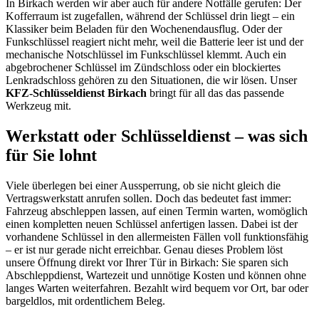
In Birkach werden wir aber auch für andere Notfälle gerufen: Der
Kofferraum ist zugefallen, während der Schlüssel drin liegt – ein
Klassiker beim Beladen für den Wochenendausflug. Oder der
Funkschlüssel reagiert nicht mehr, weil die Batterie leer ist und der
mechanische Notschlüssel im Funkschlüssel klemmt. Auch ein
abgebrochener Schlüssel im Zündschloss oder ein blockiertes
Lenkradschloss gehören zu den Situationen, die wir lösen. Unser
KFZ-Schlüsseldienst Birkach
bringt für all das das passende
Werkzeug mit.
Werkstatt oder Schlüsseldienst – was sich
für Sie lohnt
Viele überlegen bei einer Aussperrung, ob sie nicht gleich die
Vertragswerkstatt anrufen sollen. Doch das bedeutet fast immer:
Fahrzeug abschleppen lassen, auf einen Termin warten, womöglich
einen kompletten neuen Schlüssel anfertigen lassen. Dabei ist der
vorhandene Schlüssel in den allermeisten Fällen voll funktionsfähig
– er ist nur gerade nicht erreichbar. Genau dieses Problem löst
unsere Öffnung direkt vor Ihrer Tür in Birkach: Sie sparen sich
Abschleppdienst, Wartezeit und unnötige Kosten und können ohne
langes Warten weiterfahren. Bezahlt wird bequem vor Ort, bar oder
bargeldlos, mit ordentlichem Beleg.