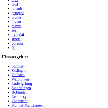
ford
renault
peugeot
toyota
nissan
mazda
seat
hyundai
skoda
porsche
fiat
Einsatzgebiet
Stuttgart
Esslingen
Fellbach
Waiblingen
Ludwigsburg
Sindelfingen
Böblingen
Leonberg
Filderstadt
Korntal-Münchingen