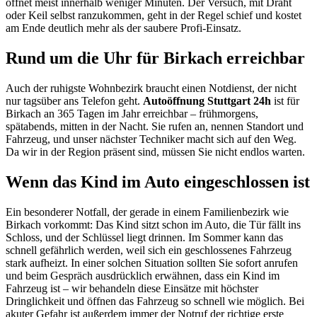
öffnet meist innerhalb weniger Minuten. Der Versuch, mit Draht
oder Keil selbst ranzukommen, geht in der Regel schief und kostet
am Ende deutlich mehr als der saubere Profi-Einsatz.
Rund um die Uhr für Birkach erreichbar
Auch der ruhigste Wohnbezirk braucht einen Notdienst, der nicht
nur tagsüber ans Telefon geht.
Autoöffnung Stuttgart 24h
ist für
Birkach an 365 Tagen im Jahr erreichbar – frühmorgens,
spätabends, mitten in der Nacht. Sie rufen an, nennen Standort und
Fahrzeug, und unser nächster Techniker macht sich auf den Weg.
Da wir in der Region präsent sind, müssen Sie nicht endlos warten.
Wenn das Kind im Auto eingeschlossen ist
Ein besonderer Notfall, der gerade in einem Familienbezirk wie
Birkach vorkommt: Das Kind sitzt schon im Auto, die Tür fällt ins
Schloss, und der Schlüssel liegt drinnen. Im Sommer kann das
schnell gefährlich werden, weil sich ein geschlossenes Fahrzeug
stark aufheizt. In einer solchen Situation sollten Sie sofort anrufen
und beim Gespräch ausdrücklich erwähnen, dass ein Kind im
Fahrzeug ist – wir behandeln diese Einsätze mit höchster
Dringlichkeit und öffnen das Fahrzeug so schnell wie möglich. Bei
akuter Gefahr ist außerdem immer der Notruf der richtige erste